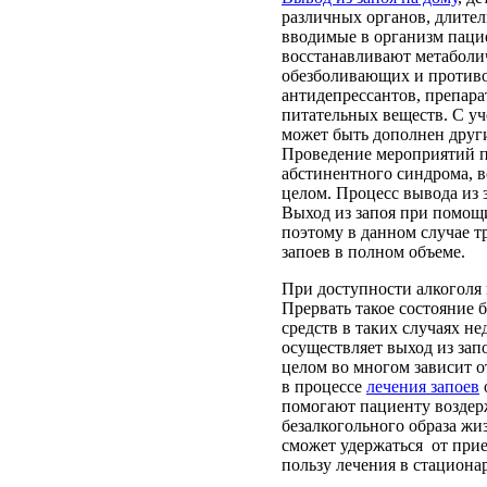
различных органов, длител
вводимые в организм паци
восстанавливают метаболич
обезболивающих и противо
антидепрессантов, препар
питательных веществ. С у
может быть дополнен друг
Проведение мероприятий п
абстинентного синдрома, в
целом. Процесс вывода из 
Выход из запоя при помощ
поэтому в данном случае т
запоев в полном объеме.
При доступности алкоголя 
Прервать такое состояние 
средств в таких случаях н
осуществляет выход из запо
целом во многом зависит о
в процессе
лечения запоев
помогают пациенту воздерж
безалкогольного образа жи
сможет удержаться от при
пользу лечения в стационар