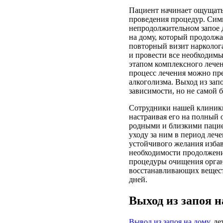
Пациент начинает ощущать 
проведения процедур. Сим
непродолжительном запое д
на дому, который продолжа
повторный визит нарколога
и провести все необходим
этапом комплексного лечен
процесс лечения можно пре
алкоголизма. Выход из зап
зависимости, но не самой 
Сотрудники нашей клиники
настраивая его на полный 
родными и близкими пацие
уходу за ним в период леч
устойчивого желания избав
необходимости продолжени
процедуры очищения орган
восстанавливающих веществ
дней.
Выход из запоя н
Вывод из запоя на дому
, д