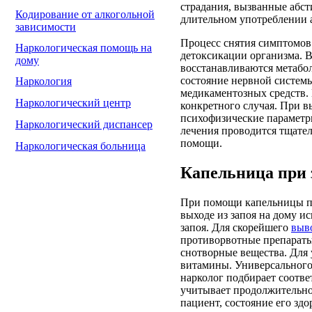
страдания, вызванные абс
Кодирование от алкогольной
длительном употреблении 
зависимости
Процесс снятия симптомов
Наркологическая помощь на
детоксикации организма. В
дому
восстанавливаются метабол
состояние нервной систем
Наркология
медикаментозных средств.
Наркологический центр
конкретного случая. При в
психофизические параметр
Наркологический диспансер
лечения проводится тщател
помощи.
Наркологическая больница
Капельница при 
При помощи капельницы па
выходе из запоя на дому и
запоя. Для скорейшего
выво
противорвотные препараты
снотворные вещества. Для
витамины. Универсального 
нарколог подбирает соотве
учитывает продолжительнос
пациент, состояние его здо